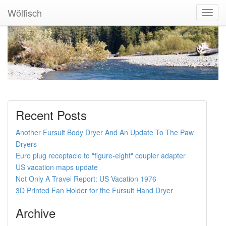
Wölfisch
Toggl
Navig
Recent Posts
Another Fursuit Body Dryer And An Update To The Paw
Dryers
Euro plug receptacle to "figure-eight" coupler adapter
US vacation maps update
Not Only A Travel Report: US Vacation 1976
3D Printed Fan Holder for the Fursuit Hand Dryer
Archive