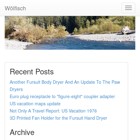
Wölfisch
Toggl
Navig
Recent Posts
Another Fursuit Body Dryer And An Update To The Paw
Dryers
Euro plug receptacle to "figure-eight" coupler adapter
US vacation maps update
Not Only A Travel Report: US Vacation 1976
3D Printed Fan Holder for the Fursuit Hand Dryer
Archive