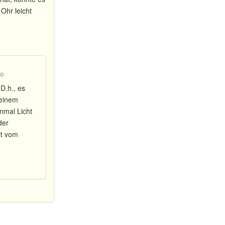
Ohr leicht
go
D.h., es
meinem
inmal Licht
der
it vom