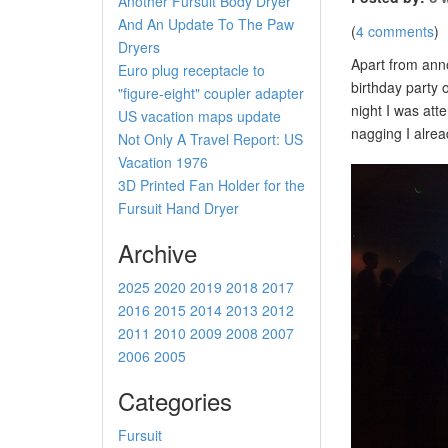
Another Fursuit Body Dryer
And An Update To The Paw
(
4 comments
)
Dryers
Apart from anno
Euro plug receptacle to
birthday party
"figure-eight" coupler adapter
night I was at
US vacation maps update
nagging I alrea
Not Only A Travel Report: US
Vacation 1976
3D Printed Fan Holder for the
Fursuit Hand Dryer
Archive
2025
2020
2019
2018
2017
2016
2015
2014
2013
2012
2011
2010
2009
2008
2007
2006
2005
Categories
Fursuit