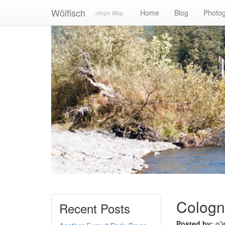
Wölfisch
Home
Blog
Photo
Jörg's Blog
Cologn
Recent Posts
Posted by:
o'