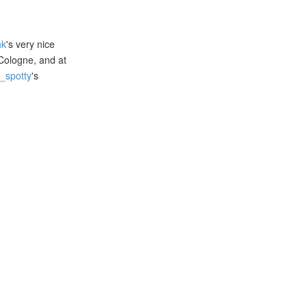
hk
's very nice
Cologne, and at
_spotty
's