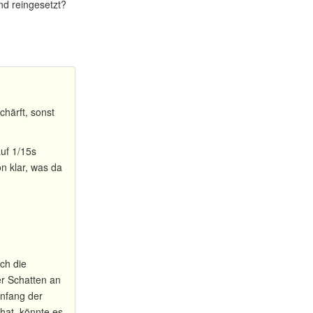
nd reingesetzt?
härft, sonst
auf 1/15s
on klar, was da
ch die
er Schatten an
Anfang der
hat, könnte es