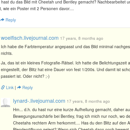
ie hast du das Bild mit Cheetah und Bentley gemacht? Nachbearbeitet u
t, wie ein Poster mit 2 Personen davor....
|
Reply
woelfisch.livejournal.com
17 years, 8 months ago
Ich habe die Farbtemperatur angepasst und das Bild minimal nachgesc
nichts.
Ja, das ist ein kleines Fotografie-Rätsel. Ich hatte die Belichtungszeit 
eingestellt, der Blitz hat eine Dauer von fest 1/200s. Und damit ist sch
passiert ist. Oder nicht? ;-)
Link
|
Reply
lynard-.livejournal.com
17 years, 8 months ago
Hm... d.h. du hast nur eine kurze Aufhellung gemacht, daher au
Bewegungsunschärfe bei Bentley, frag ich mich nur noch, wo d
Cheetahs rechtem Arm herkommt.... Has du den Blitz auf den 
Blendenöffnung gelegt? Wenn sich Cheetah dann noch bewegt 