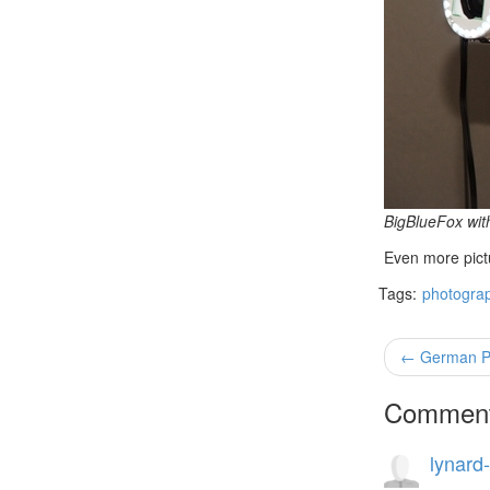
BigBlueFox with
Even more pic
Tags:
photogra
← German Po
Commen
lynard-