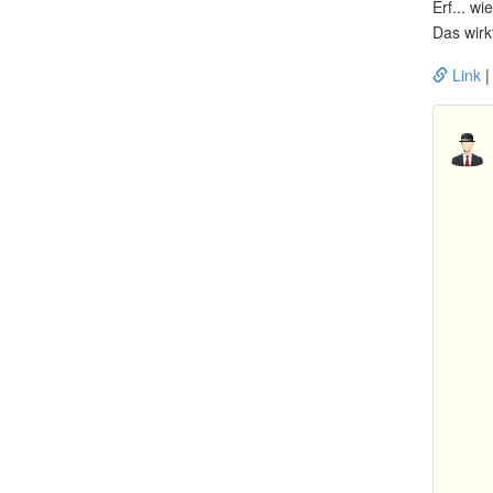
Erf... w
Das wirk
Link