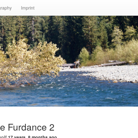
graphy
Imprint
e Furdance 2
wolf
17 years, 8 months ago