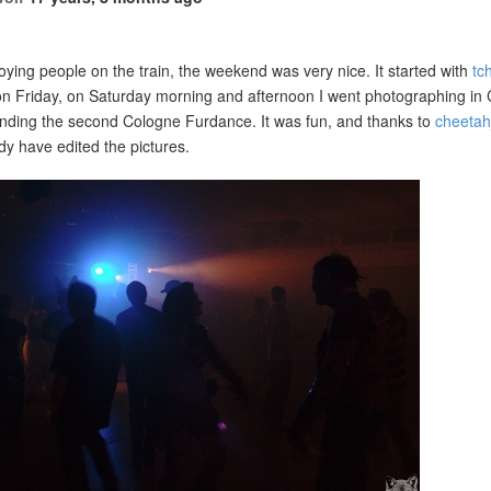
ying people on the train, the weekend was very nice. It started with
tc
 on Friday, on Saturday morning and afternoon I went photographing in 
tending the second Cologne Furdance. It was fun, and thanks to
cheetah
dy have edited the pictures.