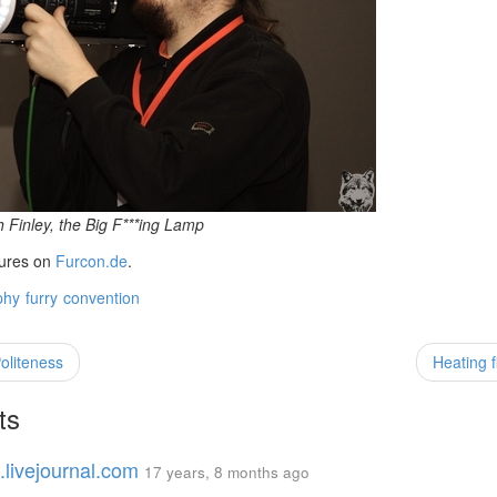
 Finley, the Big F***ing Lamp
tures on
Furcon.de
.
phy
furry
convention
liteness
Heating f
ts
.livejournal.com
17 years, 8 months ago